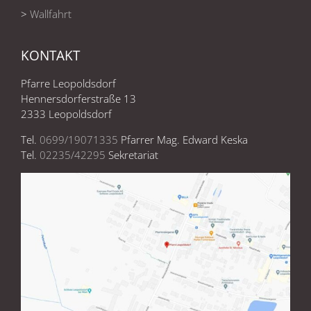
>
Wallfahrt
KONTAKT
Pfarre Leopoldsdorf
Hennersdorferstraße 13
2333 Leopoldsdorf
Tel.
0699/19071335
Pfarrer Mag. Edward Keska
Tel.
02235/42295
Sekretariat