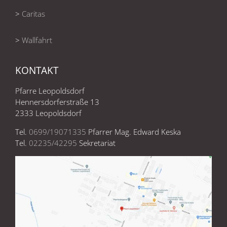
>
Caritas
>
Wallfahrt
KONTAKT
Pfarre Leopoldsdorf
Hennersdorferstraße 13
2333 Leopoldsdorf
Tel.
0699/19071335
Pfarrer Mag. Edward Keska
Tel.
02235/42295
Sekretariat