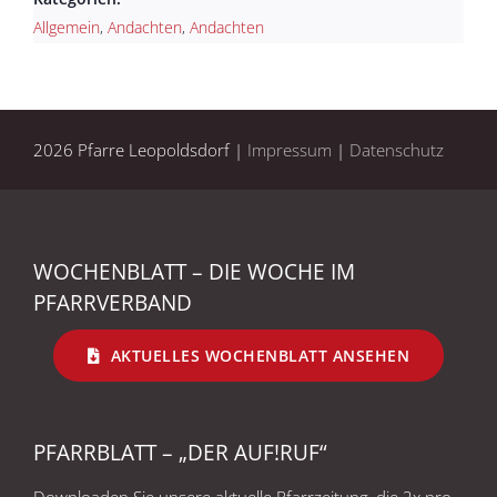
Allgemein
,
Andachten
,
Andachten
2026 Pfarre Leopoldsdorf |
Impressum
|
Datenschutz
WOCHENBLATT – DIE WOCHE IM
PFARRVERBAND
AKTUELLES WOCHENBLATT ANSEHEN
PFARRBLATT – „DER AUF!RUF“
Downloaden Sie unsere aktuelle Pfarrzeitung, die 2x pro