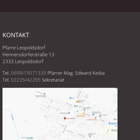
KONTAKT
Pfarre Leopoldsdorf
Hennersdorferstraße 13
2333 Leopoldsdorf
Tel.
0699/19071335
Pfarrer Mag. Edward Keska
Tel.
02235/42295
Sekretariat