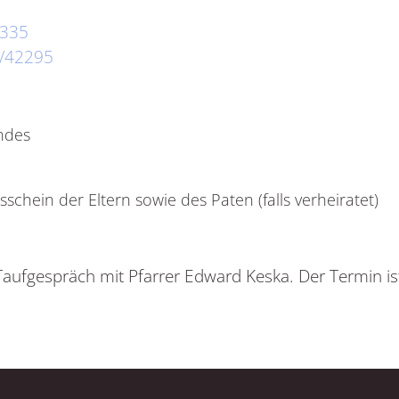
1335
/42295
ndes
chein der Eltern sowie des Paten (falls verheiratet)
Taufgespräch mit Pfarrer Edward Keska. Der Termin ist