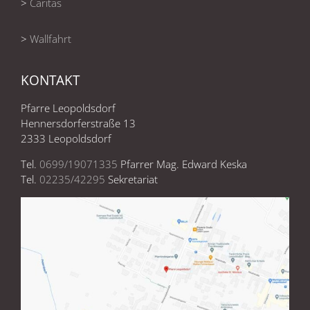
>
Caritas
>
Wallfahrt
KONTAKT
Pfarre Leopoldsdorf
Hennersdorferstraße 13
2333 Leopoldsdorf
Tel.
0699/19071335
Pfarrer Mag. Edward Keska
Tel.
02235/42295
Sekretariat