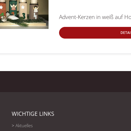
Advent-Kerzen in weiß auf H
DETAI
WICHTIGE LINKS
>
Aktuelles