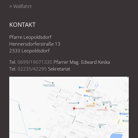
>
Wallfahrt
KONTAKT
Pfarre Leopoldsdorf
Hennersdorferstraße 13
2333 Leopoldsdorf
Tel.
0699/19071335
Pfarrer Mag. Edward Keska
Tel.
02235/42295
Sekretariat