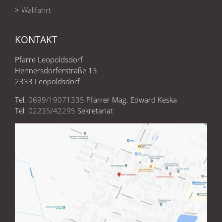
>
Wallfahrt
KONTAKT
Pfarre Leopoldsdorf
Hennersdorferstraße 13
2333 Leopoldsdorf
Tel.
0699/19071335
Pfarrer Mag. Edward Keska
Tel.
02235/42295
Sekretariat