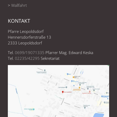
>
Wallfahrt
KONTAKT
Pfarre Leopoldsdorf
Hennersdorferstraße 13
2333 Leopoldsdorf
Tel.
0699/19071335
Pfarrer Mag. Edward Keska
Tel.
02235/42295
Sekretariat