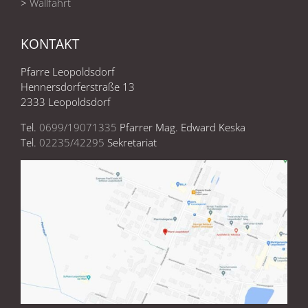
>
Wallfahrt
KONTAKT
Pfarre Leopoldsdorf
Hennersdorferstraße 13
2333 Leopoldsdorf
Tel.
0699/19071335
Pfarrer Mag. Edward Keska
Tel.
02235/42295
Sekretariat