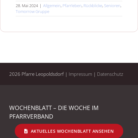
28. Mai 2024
|
Allgemein
,
Pfarrleben
,
Rückblicke
,
Senioren
,
Tomorrow Gruppe
2026 Pfarre Leopoldsdorf |
Impressum
|
Datenschutz
WOCHENBLATT – DIE WOCHE IM
PFARRVERBAND
AKTUELLES WOCHENBLATT ANSEHEN