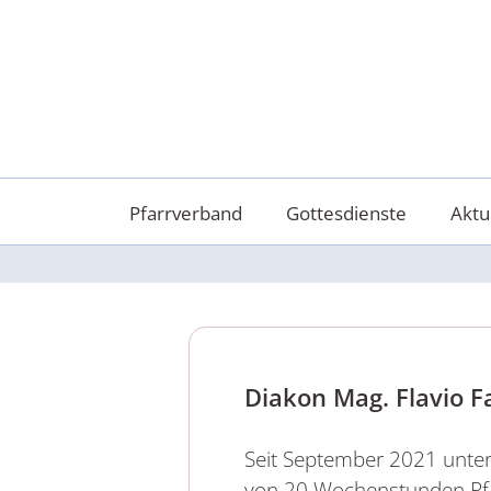
Skip
to
content
Pfarrverband
Gottesdienste
Aktu
Diakon Mag. Flavio F
Seit September 2021 unte
von 20 Wochenstunden Pf