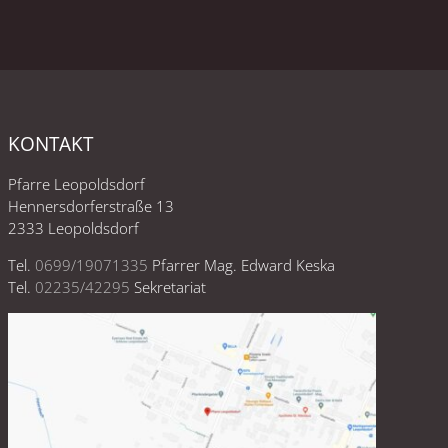
KONTAKT
Pfarre Leopoldsdorf
Hennersdorferstraße 13
2333 Leopoldsdorf
Tel.
0699/19071335
Pfarrer Mag. Edward Keska
Tel.
02235/42295
Sekretariat