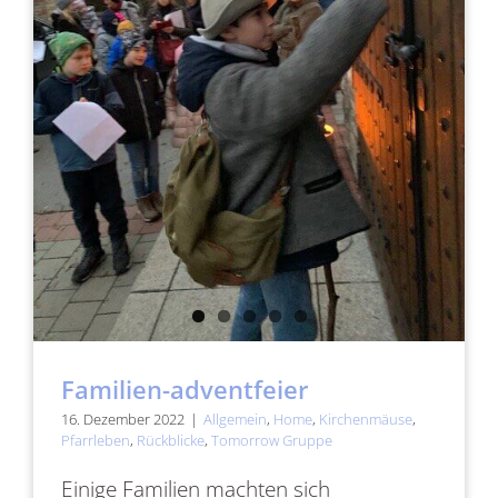
Familien-adventfeier
16. Dezember 2022
|
Allgemein
,
Home
,
Kirchenmäuse
,
Pfarrleben
,
Rückblicke
,
Tomorrow Gruppe
Einige Familien machten sich