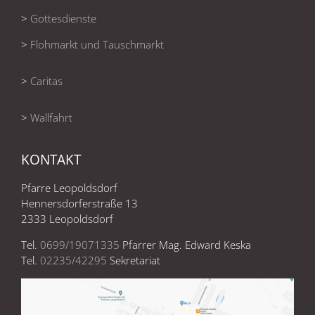
>
Gottesdienste
>
Flohmarkt und Tauschmarkt
>
Caritas
>
Wallfahrt
KONTAKT
Pfarre Leopoldsdorf
Hennersdorferstraße 13
2333 Leopoldsdorf
Tel.
0699/19071335
Pfarrer Mag. Edward Keska
Tel.
02235/42295
Sekretariat