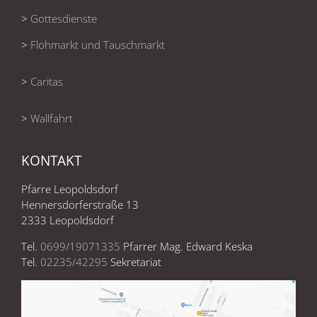
>
Gottesdienste
>
Flohmarkt und Tauschmarkt
>
Caritas
>
Wallfahrt
KONTAKT
Pfarre Leopoldsdorf
Hennersdorferstraße 13
2333 Leopoldsdorf
Tel.
0699/19071335
Pfarrer Mag. Edward Keska
Tel.
02235/42295
Sekretariat