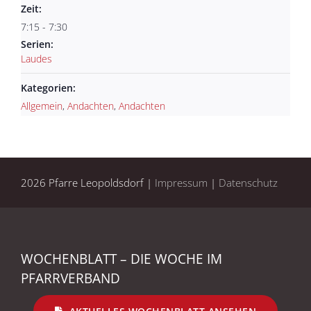
Zeit:
7:15 - 7:30
Serien:
Laudes
Kategorien:
Allgemein
,
Andachten
,
Andachten
2026 Pfarre Leopoldsdorf |
Impressum
|
Datenschutz
WOCHENBLATT – DIE WOCHE IM
PFARRVERBAND