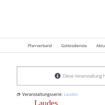
Skip
to
content
Pfarrverband
Gottesdienste
Aktu
Diese Veranstaltung h
Veranstaltungsserie:
Laudes
Laudes