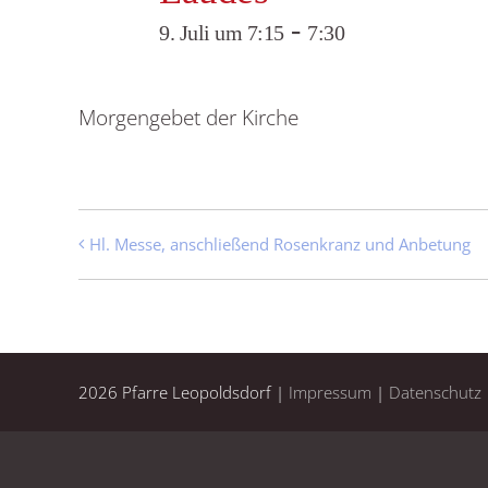
-
9. Juli um 7:15
7:30
Morgengebet der Kirche
Hl. Messe, anschließend Rosenkranz und Anbetung
2026 Pfarre Leopoldsdorf |
Impressum
|
Datenschutz