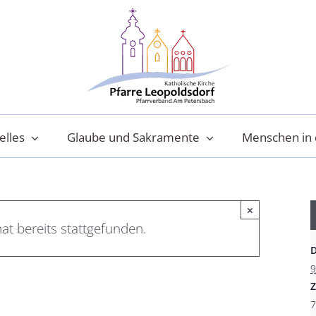
elles
Glaube und Sakramente
Menschen in 
×
at bereits stattgefunden.
9
Z
7