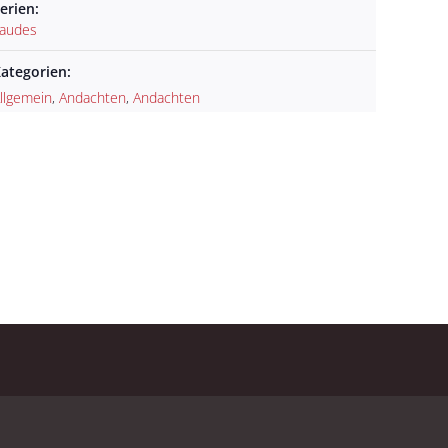
erien:
audes
ategorien:
llgemein
,
Andachten
,
Andachten