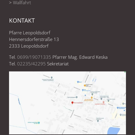
>
Wallfahrt
KONTAKT
Pfarre Leopoldsdorf
Hennersdorferstraße 13
2333 Leopoldsdorf
Tel.
0699/19071335
Pfarrer Mag. Edward Keska
Tel.
02235/42295
Sekretariat