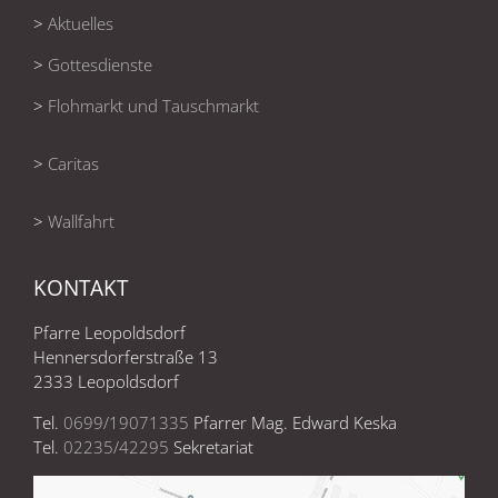
>
Aktuelles
>
Gottesdienste
>
Flohmarkt und Tauschmarkt
>
Caritas
>
Wallfahrt
KONTAKT
Pfarre Leopoldsdorf
Hennersdorferstraße 13
2333 Leopoldsdorf
Tel.
0699/19071335
Pfarrer Mag. Edward Keska
Tel.
02235/42295
Sekretariat