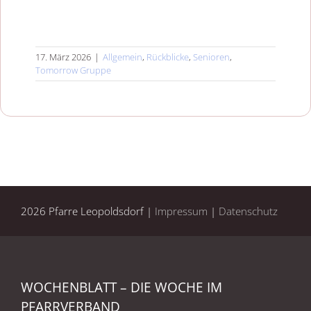
17. März 2026
|
Allgemein
,
Rückblicke
,
Senioren
,
Tomorrow Gruppe
2026 Pfarre Leopoldsdorf |
Impressum
|
Datenschutz
WOCHENBLATT – DIE WOCHE IM
PFARRVERBAND