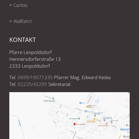
>
Caritas
>
Wallfahrt
KONTAKT
Pfarre Leopoldsdorf
Hennersdorferstraße 13
2333 Leopoldsdorf
Tel.
0699/19071335
Pfarrer Mag. Edward Keska
Tel.
02235/42295
Sekretariat