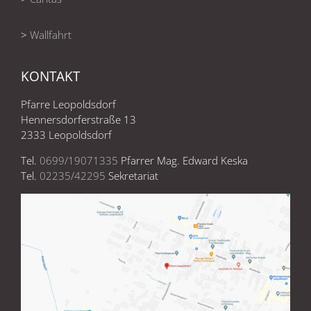
>
Wallfahrt
KONTAKT
Pfarre Leopoldsdorf
Hennersdorferstraße 13
2333 Leopoldsdorf
Tel.
0699/19071335
Pfarrer Mag. Edward Keska
Tel.
02235/42295
Sekretariat