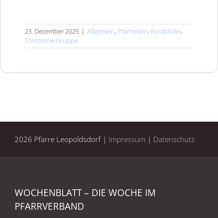
23. Dezember 2025
|
Allgemein
,
Pfarrleben
,
Rückblicke
,
Tomorrow Gruppe
2026 Pfarre Leopoldsdorf |
Impressum
|
Datenschutz
WOCHENBLATT – DIE WOCHE IM
PFARRVERBAND