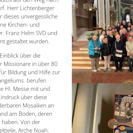
rf. Herr Lichtenberger
r dieses unvergessliche
ine Kirchen- und
 Dr. Franz Helm SVD und
ant gestaltet wurden.
inblick über die
er Missionare in über 80
für Bildung und Hilfe zur
Evangeliums berufen
die Hl. Messe mit und
indruck über diese
derbaren Mosaiken an
 und am Boden, deren
g haben. Von der
ltteile, Arche Noah,