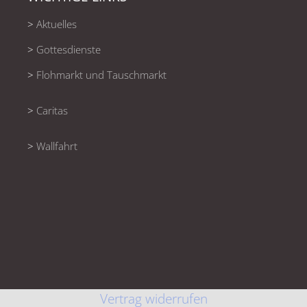
>
Aktuelles
>
Gottesdienste
>
Flohmarkt und Tauschmarkt
>
Caritas
>
Wallfahrt
Vertrag widerrufen