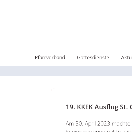
Skip
to
content
Pfarrverband
Gottesdienste
Aktu
19. KKEK Ausflug St. 
Am 30. April 2023 machte 
Seniorengruppe mit Privat