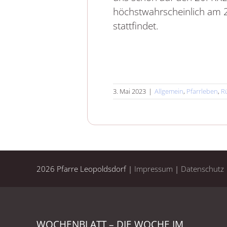
höchstwahrscheinlich am 
stattfindet.
3. Mai 2023
|
Allgemein
,
Pfarrleben
,
R
2026 Pfarre Leopoldsdorf |
Impressum
|
Datenschutz
WOCHENBLATT – DIE WOCHE IM