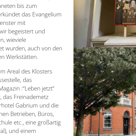
laneten bis zum
erkündet das Evangelium
enster mit
wir begeistert und
, wieviele
tet wurden, auch von den
sen Werkstätten.
m Areal des Klosters
ssestelle, das
agazin :“Leben jetzt“
, das Freinademetz
rhotel Gabrium und die
nen Betrieben, Büros,
hule etc., eine großartig
al), und einem