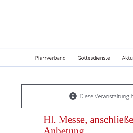
Skip
to
content
Pfarrverband
Gottesdienste
Aktu
Diese Veranstaltung h
Hl. Messe, anschließ
Anbetung