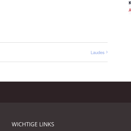
K
A
Laudes
WICHTIGE LINKS