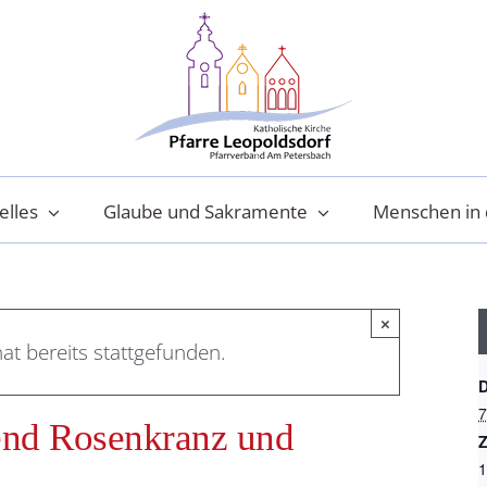
elles
Glaube und Sakramente
Menschen in 
×
at bereits stattgefunden.
7
end Rosenkranz und
Z
1